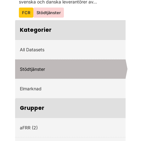
svenska och danska leverantörer av...
FCR
Stödtjänster
Kategorier
All Datasets
Stödtjänster
Elmarknad
Grupper
aFRR (2)