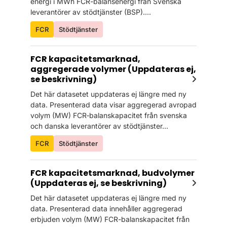
energi i MWh FCR-balansenergi från Svenska
leverantörer av stödtjänster (BSP)....
FCR
Stödtjänster
FCR kapacitetsmarknad,
aggregerade volymer (Uppdateras ej,
se beskrivning)
Det här datasetet uppdateras ej längre med ny
data. Presenterad data visar aggregerad avropad
volym (MW) FCR‑balanskapacitet från svenska
och danska leverantörer av stödtjänster...
FCR
Stödtjänster
FCR kapacitetsmarknad, budvolymer
(Uppdateras ej, se beskrivning)
Det här datasetet uppdateras ej längre med ny
data. Presenterad data innehåller aggregerad
erbjuden volym (MW) FCR-balanskapacitet från