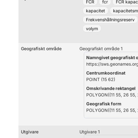
FCR
fcr
FCR kapac
kapacitet
kapacitets
Frekvenshållningsreserv
volym
Geografiskt område
Geografiskt område 1
Namngivet geografiskt
https://sws.geonames.o
Centrumkoordinat
POINT (15 62)
Omskrivande rektangel
POLYGON((11 55, 26 55, 2
Geografisk form
POLYGON((11 55, 26 55, 2
Utgivare
Utgivare 1