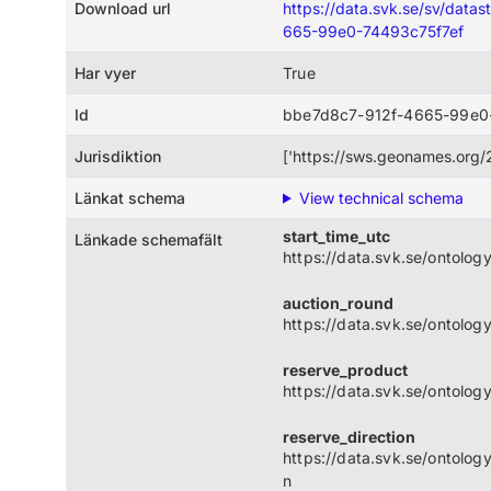
Download url
https://data.svk.se/sv/dat
665-99e0-74493c75f7ef
Har vyer
True
Id
bbe7d8c7-912f-4665-99e0
Jurisdiktion
['https://sws.geonames.org/
Länkat schema
View technical schema
start_time_utc
Länkade schemafält
https://data.svk.se/ontolo
auction_round
https://data.svk.se/ontolo
reserve_product
https://data.svk.se/ontolo
reserve_direction
https://data.svk.se/ontolo
n