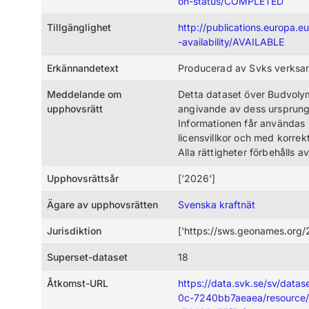
on-status/COMPLETED
Tillgänglighet
http://publications.europa.e
-availability/AVAILABLE
Erkännandetext
Producerad av Svks verksa
Meddelande om
Detta dataset över Budvolym
upphovsrätt
angivande av dess ursprung o
Informationen får användas 
licensvillkor och med korrekt
Alla rättigheter förbehålls 
Upphovsrättsår
['2026']
Ägare av upphovsrätten
Svenska kraftnät
Jurisdiktion
['https://sws.geonames.org/
Superset-dataset
18
Åtkomst-URL
https://data.svk.se/sv/dat
0c-7240bb7aeaea/resource