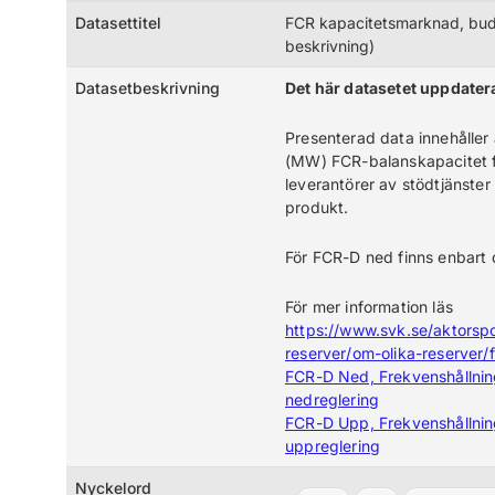
Datasettitel
FCR kapacitetsmarknad, bud
beskrivning)
Datasetbeskrivning
Det här datasetet uppdater
Presenterad data innehålle
(MW) FCR-balanskapacitet 
leverantörer av stödtjänste
produkt.
För FCR-D ned finns enbart
För mer information läs
https://www.svk.se/aktorsp
reserver/om-olika-reserver/f
FCR-D Ned, Frekvenshållnin
nedreglering
FCR-D Upp, Frekvenshållnin
uppreglering
Nyckelord