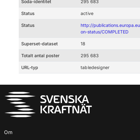
Soda-identitet
295 683
Status
active
Status
http://publications.europa.eu
on-status/COMPLETED
Superset-dataset
18
Totalt antal poster
295 683
URL-typ
tabledesigner
Om