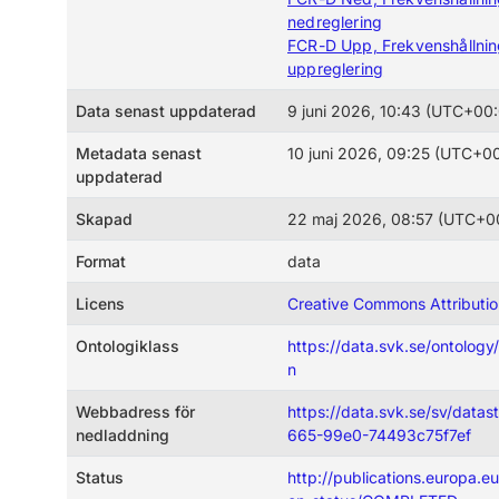
nedreglering
FCR-D Upp, Frekvenshållnin
uppreglering
Data senast uppdaterad
9 juni 2026, 10:43 (UTC+00
Metadata senast
10 juni 2026, 09:25 (UTC+0
uppdaterad
Skapad
22 maj 2026, 08:57 (UTC+0
Format
data
Licens
Creative Commons Attributio
Ontologiklass
https://data.svk.se/ontolo
n
Webbadress för
https://data.svk.se/sv/dat
nedladdning
665-99e0-74493c75f7ef
Status
http://publications.europa.eu