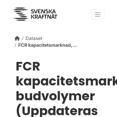
Skip to content
Dataset
FCR kapacitetsmarknad,...
FCR
kapacitetsmar
budvolymer
(Uppdateras