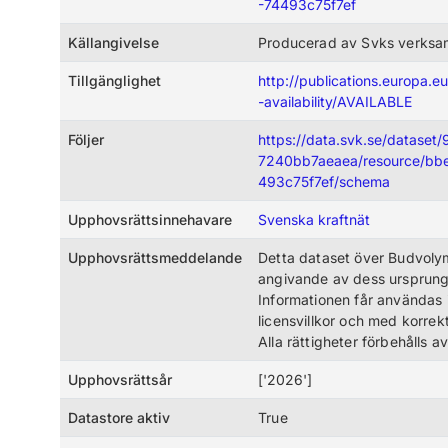
-74493c75f7ef
Källangivelse
Producerad av Svks verksa
Tillgänglighet
http://publications.europa.e
-availability/AVAILABLE
Följer
https://data.svk.se/datase
7240bb7aeaea/resource/bb
493c75f7ef/schema
Upphovsrättsinnehavare
Svenska kraftnät
Upphovsrättsmeddelande
Detta dataset över Budvolym
angivande av dess ursprung o
Informationen får användas 
licensvillkor och med korrekt
Alla rättigheter förbehålls 
Upphovsrättsår
['2026']
Datastore aktiv
True