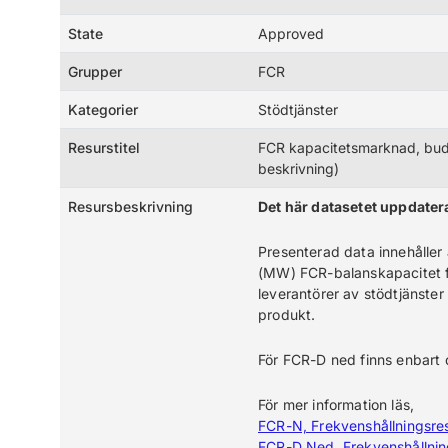
State
Approved
Grupper
FCR
Kategorier
Stödtjänster
Resurstitel
FCR kapacitetsmarknad, bud
beskrivning)
Resursbeskrivning
Det här datasetet uppdater
Presenterad data innehålle
(MW) FCR-balanskapacitet 
leverantörer av stödtjänste
produkt.
För FCR-D ned finns enbart
För mer information läs,
FCR-N, Frekvenshållningsres
FCR-D Ned, Frekvenshållnin